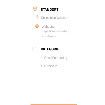
STANDORT
Online (eco Webinar)
Webseite
https://international.eco.d
e/webinars/
KATEGORIE
Cloud Computing
eurocloud