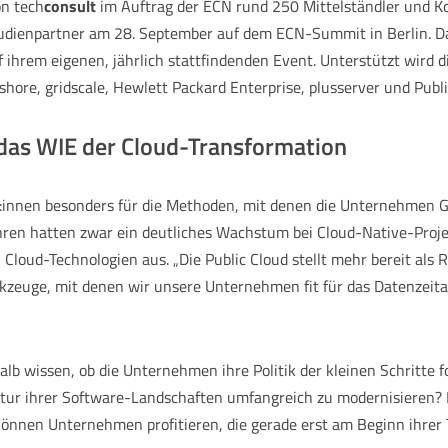
on tech
consult
im Auftrag der ECN rund 250 Mittelständler und Ko
tudienpartner am 28. September auf dem ECN-Summit in Berlin. Dan
 ihrem eigenen, jährlich stattfindenden Event. Unterstützt wird 
ore, gridscale, Hewlett Packard Enterprise, plusserver und Publi
das WIE der Cloud-Transformation
er:innen besonders für die Methoden, mit denen die Unternehmen 
ren hatten zwar ein deutliches Wachstum bei Cloud-Native-Projek
 Cloud-Technologien aus. „Die Public Cloud stellt mehr bereit als
kzeuge, mit denen wir unsere Unternehmen fit für das Datenzeital
halb wissen, ob die Unternehmen ihre Politik der kleinen Schritte 
ektur ihrer Software-Landschaften umfangreich zu modernisieren? 
können Unternehmen profitieren, die gerade erst am Beginn ihrer 