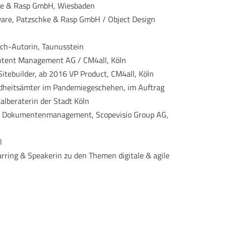
ke & Rasp GmbH, Wiesbaden
are, Patzschke & Rasp GmbH / Object Design
ch-Autorin, Taunusstein
ntent Management AG / CM4all, Köln
tebuilder, ab 2016 VP Product, CM4all, Köln
dheitsämter im Pandemiegeschehen, im Auftrag
alberaterin der Stadt Köln
 & Dokumentenmanagement, Scopevisio Group AG,
l
rring & Speakerin zu den Themen digitale & agile