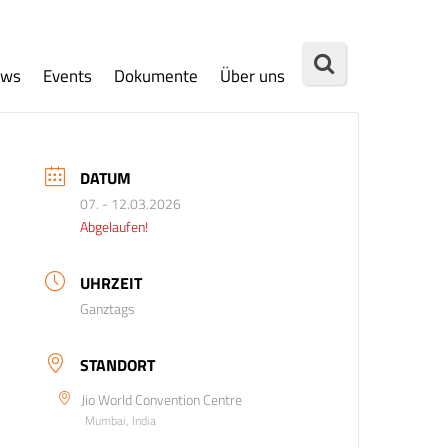
ews
Events
Dokumente
Über uns
DATUM
07. - 12.03.2026
Abgelaufen!
UHRZEIT
Ganztags
STANDORT
Jio World Convention Centre
Mumbai, India