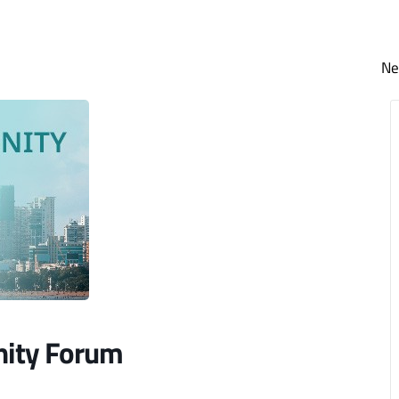
N
ity Forum